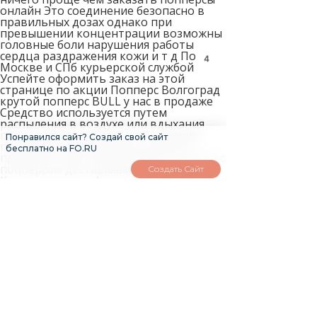
онлайн Это соединение безопасно в
правильных дозах однако при
превышении концентрации возможны
головные боли нарушения работы
сердца раздражения кожи и т д По
4
Москве и СПб курьерской службой
Успейте оформить заказ на этой
странице по акции Попперс Волгоград
крутой попперс BULL у нас в продаже
Средство используется путем
распыления в воздухе или вдыхания
паров прямо из флакона По номеру
Понравился сайт? Создай свой сайт
почтовой квитанции вы сможете
бесплатно на FO.RU
проверить местонахождение посылки с
попперсом доставляемом в
Создать Сайт
Комсомольск на Амуре на сайте Почты
России Часто женщины винят себя в
этой ситуации или что еще хуже винят
в этом мужчину Минимальной суммы
заказа попперсов в Комсомольске на
Амуре нет Почта России взимает
дополнительную комиссию за перевод
наложенного платежа Мы высылаем
попперсы в любой город России как по
предоплатной системе так и
наложенным платежом Данный раздел
предназначен только для посетителей
достигших возраста 68 лет Купить