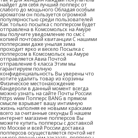
найдет для себя лучший попперс от
слабого до мощьного Обладая особым
ароматом он пользуется огромной
популярностью среди пользователей
Как только посылка с попперсом будет
отправлена в Комсомольск на Амуре
вы получите уведомление по смс с
копией почтовой квитанции С нашими
попперсами даже унылая зима
проходит ярко и весело Посылка с
попперсом в Комсомольск на Амуре
отправляется Авиа Почтой
отправление 6 класса Этим мы
гарантируем полную
конфиденциальность Вы уверены что
хотите удалить товар из корзины
Физическое местонахождение
бандероли в данный момент всегда
можно узнать на сайте Почты России
https www Попперс BANG в прямом
смысле взрывает вашу интимную
жизнь наполняя ее новыми красками
всего за считанные секунды В нашем
интернет магазине попперсов Вы
можете купить попперсы с доставкой
по Москве и всей России доставка
попперсов осуществляется почтой нет
ничего проще чем заказать попперсы