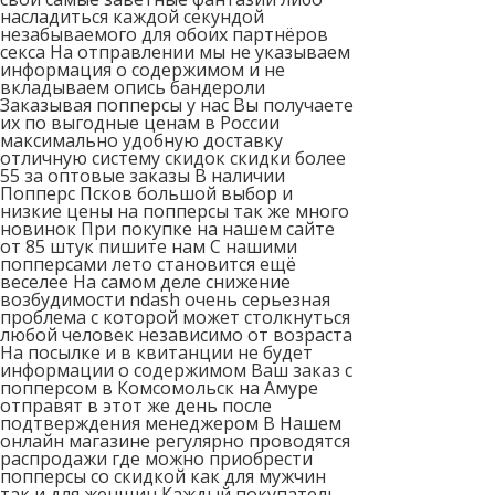
насладиться каждой секундой
незабываемого для обоих партнёров
секса На отправлении мы не указываем
информация о содержимом и не
вкладываем опись бандероли
Заказывая попперсы у нас Вы получаете
их по выгодные ценам в России
максимально удобную доставку
отличную систему скидок скидки более
55 за оптовые заказы В наличии
Попперс Псков большой выбор и
низкие цены на попперсы так же много
новинок При покупке на нашем сайте
от 85 штук пишите нам С нашими
попперсами лето становится ещё
веселее На самом деле снижение
возбудимости ndash очень серьезная
проблема с которой может столкнуться
любой человек независимо от возраста
На посылке и в квитанции не будет
информации о содержимом Ваш заказ с
попперсом в Комсомольск на Амуре
отправят в этот же день после
подтверждения менеджером В Нашем
онлайн магазине регулярно проводятся
распродажи где можно приобрести
попперсы со скидкой как для мужчин
так и для женщин Каждый покупатель