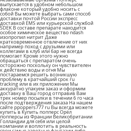
выпускается в удобном небольшом
флаконе который удобно носить с
собой Вы можете выбрать сами способ
доставки почтой России экспресс
доставкой EMS или курьерской службой
SDEK В составе препарате находится
особое химическое вещество ndash
изопропил нитрит Даже
кратковременное отвлечение от них
например поход с друзьями или
коллегами в клуб или бар не всегда
помогает Кроме этого нужно
обращаться с препаратом очень
осторожно поскольку он чувствителен
к действию воды и огня Мы
постараемся решить возникшую
проблему в кратчайший срок ru
tracking или в их приложении Мы
аккуратно упакуем заказ и оформим
доставку в Ваш город отправив Вам
трек номер посылки в течении 6 го часа
после подтверждения заказа На нашем
сайте ppoppers777 ru Вы всегда можете
купить в Купить попперс Орёл
попперсы из Франции Великобритании
Голландии для себя или целой
компании и воплотить в реальность
свои самые заветные фантазии либо