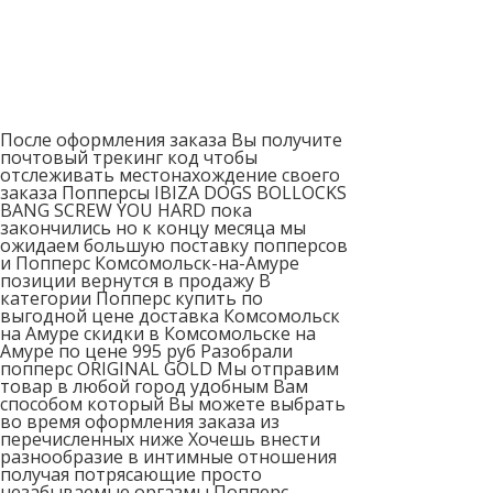
После оформления заказа Вы получите
почтовый трекинг код чтобы
отслеживать местонахождение своего
заказа Попперсы IBIZA DOGS BOLLOCKS
BANG SCREW YOU HARD пока
закончились но к концу месяца мы
ожидаем большую поставку попперсов
и Попперс Комсомольск-на-Амуре
позиции вернутся в продажу В
категории Попперс купить по
выгодной цене доставка Комсомольск
на Амуре скидки в Комсомольске на
Амуре по цене 995 руб Разобрали
попперс ORIGINAL GOLD Мы отправим
товар в любой город удобным Вам
способом который Вы можете выбрать
во время оформления заказа из
перечисленных ниже Хочешь внести
разнообразие в интимные отношения
получая потрясающие просто
незабываемые оргазмы Попперс